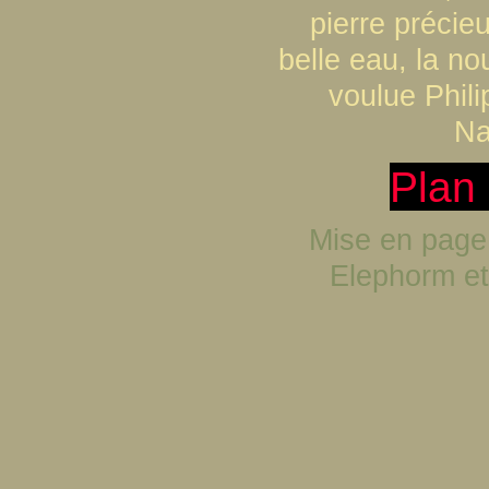
pierre précie
belle eau, la no
voulue Phil
Na
Plan 
Mise en page
Elephorm
e