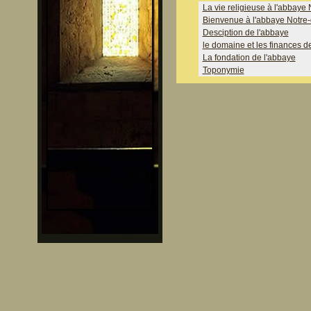
La vie religieuse à l'abbay
Bienvenue à l'abbaye Notre
Desciption de l'abbaye
le domaine et les finances d
La fondation de l'abbaye
Toponymie