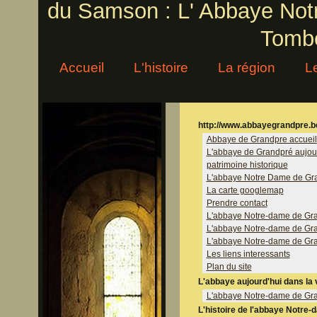
du Samson : L' Abbaye Not
Tomb
Accueil
L'histoire
La région
L
http://www.abbayegrandpre.b
Abbaye de Grandpre accueil
L'abbaye de Grandpré aujourd
patrimoine historique
L'abbaye Notre Dame de Gra
La carte googlemap
Prendre contact
L'abbaye Notre-dame de Grand
L'abbaye Notre-dame de Gra
L'abbaye Notre-dame de Gr
Les liens interessants
Plan du site
L'abbaye aujourd'hui dans la
L'abbaye Notre-dame de Gran
L'histoire de l'abbaye Notre